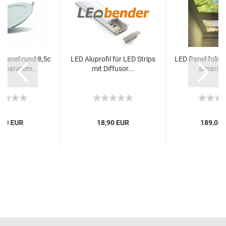
-Panel rund 8,5c
LED Aluprofil für LED Strips
LED Panel foliert
 separatem...
mit Diffusor...
separate
,90 EUR
18,90 EUR
189,00 