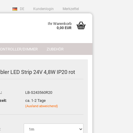
DE
Kundenlogin
Merkzettel
Ihr Warenkorb
0,00 EUR
CONTROLLER/DIMMER
ZUBEHÖR
REFERENZEN
LICHTPLANUNG
ibler LED Strip 24V 4,8W IP20 rot
.:
LB-S243560R20
sen?
zeit:
ca. 1-2 Tage
(Ausland abweichend)
: