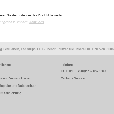
ien Sie der Erste, der das Produkt bewertet.
 abgeben zu können.
Anmelden
g, Led Panels, Led Strips, LED Zubehör - nutzen Sie unsere HOTLINE von 9:00h
tliches:
Telefon:
HOTLINE: +49(0)6232 6872200
er- und Versandkosten
Callback Service
atsphäre und Datenschutz
rrufsbelehrung