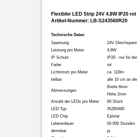
Flexibler LED Strip 24V 4,8W IP20 rot
Artikel-Nummer: LB-S243560R20
Technische Daten
Spannung
24V Gleichspan
Leistung pro Meter
4,8W
IP Schutz
IP20 - nur für d
Farbe
rot
Lichtstrom pro Meter
ca. 110lm
teilbar
alle 10 cm an de
Breite 8mm
Abmessungen
Höhe 2mm
Anzahl der LEDs pro Meter
60 Stück
LED Typ
3528SMD
LED Chip
Epistar
Lebensdauer
50.000 Stunden
dimmbar
ja