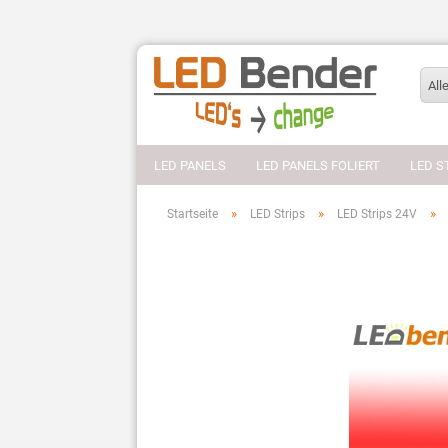
All
LED PANELS
LED PANELS FOLIERT
LED S
»
»
»
Startseite
LED Strips
LED Strips 24V