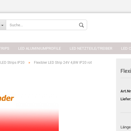
Sprache auswählen
e
Währung auswählen
TRIPS
LED ALUMINIUMPROFILE
LED NETZTEILE/TREIBER
LED 
»
LED Strips IP20
Flexibler LED Strip 24V 4,8W IP20 rot
Flex
Konto erstellen
Art.Nr
Passwort verges
Liefer
Länge