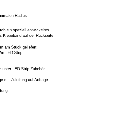
inimalen Radius
rch ein speziell entwickeltes
s Klebeband auf der Rückseite
m am Stück geliefert.
2m LED Strip.
e unter LED Strip Zubehör.
e mit Zuleitung auf Anfrage.
tung: