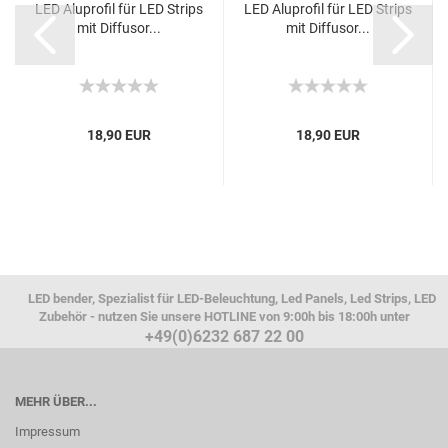
LED Aluprofil für LED Strips
LED Aluprofil für LED Strips
mit Diffusor...
mit Diffusor...
18,90 EUR
18,90 EUR
LED bender, Spezialist für LED-Beleuchtung, Led Panels, Led Strips, LED
Zubehör - nutzen Sie unsere HOTLINE von 9:00h bis 18:00h unter
+49(0)6232 687 22 00
MEHR ÜBER...
Impressum