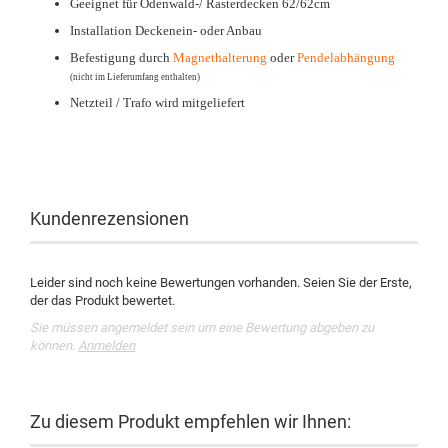
Geeignet für Odenwald-/ Rasterdecken 62/62cm
Installation Deckenein- oder Anbau
Befestigung durch
Magnethalterung
oder
Pendelabhängung
(nicht im Lieferumfang enthalten)
Netzteil / Trafo wird mitgeliefert
Kundenrezensionen
Leider sind noch keine Bewertungen vorhanden. Seien Sie der Erste,
der das Produkt bewertet.
Sie müssen angemeldet sein um eine Bewertung abgeben zu
können.
Anmelden
Zu diesem Produkt empfehlen wir Ihnen: