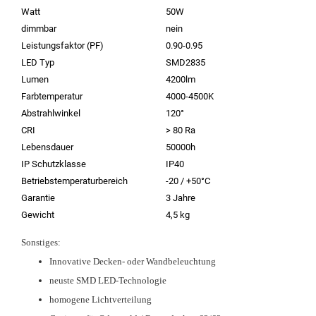
Watt
50W
dimmbar
nein
Leistungsfaktor (PF)
0.90-0.95
LED Typ
SMD2835
Lumen
4200lm
Farbtemperatur
4000-4500K
Abstrahlwinkel
120°
CRI
> 80 Ra
Lebensdauer
50000h
IP Schutzklasse
IP40
Betriebstemperaturbereich
-20 / +50°C
Garantie
3 Jahre
Gewicht
4,5 kg
Sonstiges:
Innovative Decken- oder Wandbeleuchtung
neuste SMD LED-Technologie
homogene Lichtverteilung