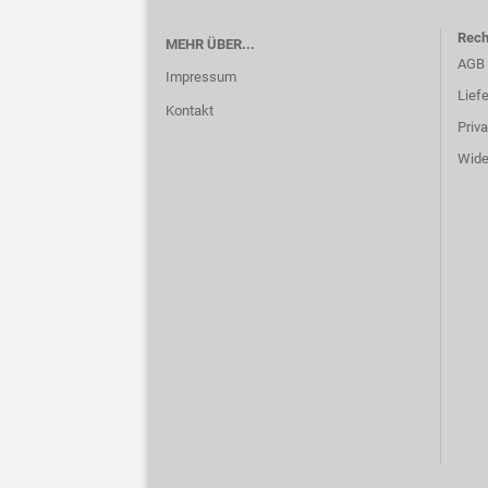
Rech
MEHR ÜBER...
AGB
Impressum
Lief
Kontakt
Priv
Wide