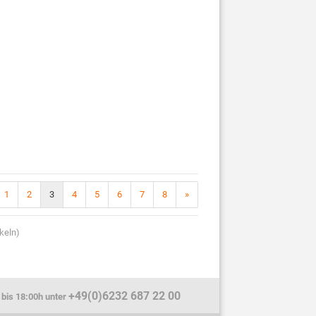
1
2
3
4
5
6
7
8
»
keln)
+49(0)6232 687 22 00
 bis 18:00h unter