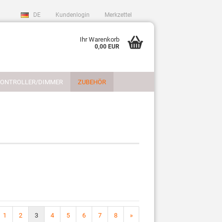
DE
Kundenlogin
Merkzettel
Ihr Warenkorb
0,00 EUR
CONTROLLER/DIMMER
ZUBEHÖR
REFERENZEN
LICHTPLANUNG
sen?
1
2
3
4
5
6
7
8
»