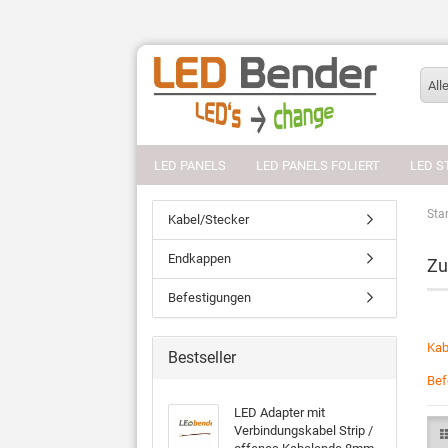
All
LED PANELS
LED PANELS FOLIERT
LED S
Star
Kabel/Stecker
Endkappen
Zu
Befestigungen
Kab
Bestseller
Bef
LED Adapter mit
Verbindungskabel Strip /