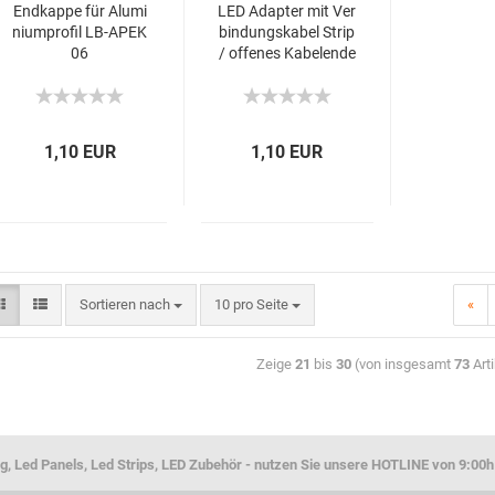
Endkappe für Alumi
LED Adapter mit Ver
niumprofil LB-APEK
bindungskabel Strip
06
/ offenes Kabelende
10mm
1,10 EUR
1,10 EUR
Sortieren nach
10 pro Seite
«
Zeige
21
bis
30
(von insgesamt
73
Arti
g, Led Panels, Led Strips, LED Zubehör - nutzen Sie unsere HOTLINE von 9:00h