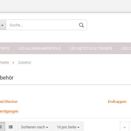
Sprache auswählen
e
Währung auswählen
TRIPS
LED ALUMINIUMPROFILE
LED NETZTEILE/TREIBER
LED 
»
tseite
Zubehör
behör
Konto erstellen
Passwort verges
el/Stecker
Endkappen
estigungen
Sortieren nach
10 pro Seite
«