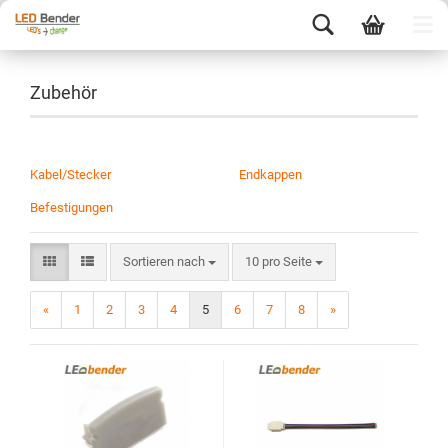
Zubehör
Kabel/Stecker
Endkappen
Befestigungen
Sortieren nach
10 pro Seite
«
1
2
3
4
5
6
7
8
»