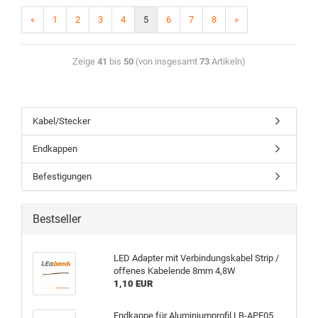
«
1
2
3
4
5
6
7
8
»
Zeige
41
bis
50
(von insgesamt
73
Artikeln)
Kabel/Stecker
Endkappen
Befestigungen
Bestseller
LED Adapter mit Verbindungskabel Strip /
offenes Kabelende 8mm 4,8W
1,10 EUR
Endkappe für Aluminiumprofil LB-APE05