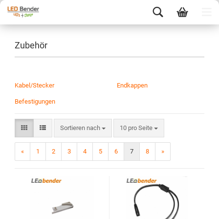
Zubehör
Kabel/Stecker
Endkappen
Befestigungen
Sortieren nach
10 pro Seite
«
1
2
3
4
5
6
7
8
»