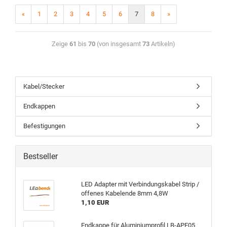
«
1
2
3
4
5
6
7
8
»
Zeige
61
bis
70
(von insgesamt
73
Artikeln)
Kabel/Stecker
Endkappen
Befestigungen
Bestseller
LED Adapter mit Verbindungskabel Strip /
offenes Kabelende 8mm 4,8W
1,10 EUR
Endkappe für Aluminiumprofil LB-APE05