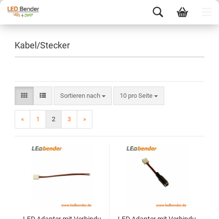
Kabel/Stecker
Sortieren nach
10 pro Seite
«
1
2
3
»