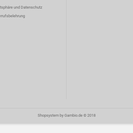
atsphäre und Datenschutz
rrufsbelehrung
Shopsystem
by Gambio.de © 2018