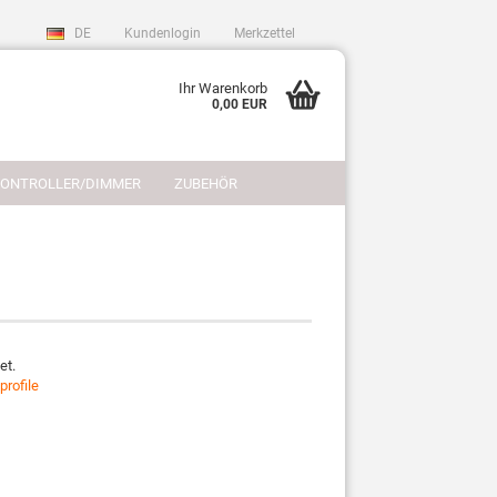
DE
Kundenlogin
Merkzettel
Ihr Warenkorb
0,00 EUR
CONTROLLER/DIMMER
ZUBEHÖR
REFERENZEN
LICHTPLANUNG
et.
sen?
profile