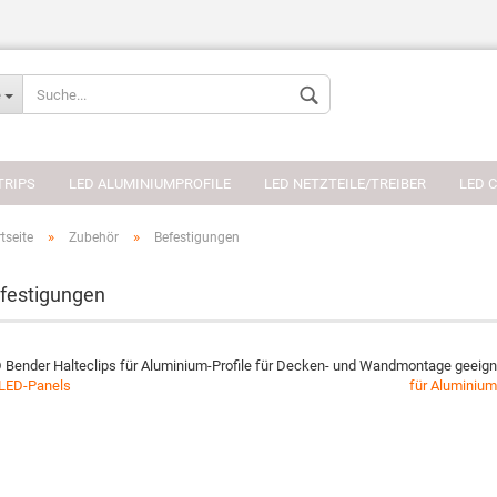
Sprache auswählen
e
Währung auswählen
TRIPS
LED ALUMINIUMPROFILE
LED NETZTEILE/TREIBER
LED 
»
»
tseite
Zubehör
Befestigungen
festigungen
Konto erstellen
 Bender Halteclips für Aluminium-Profile für Decken- und Wandmontage geeign
Passwort verges
 LED-Panels
für Aluminium