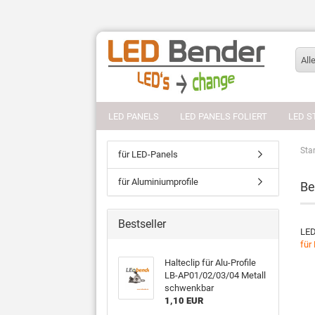
All
LED PANELS
LED PANELS FOLIERT
LED S
Star
für LED-Panels
für Aluminiumprofile
Be
Bestseller
LED
für
Halteclip für Alu-Profile
LB-AP01/02/03/04 Metall
schwenkbar
1,10 EUR