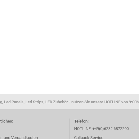
g, Led Panels, Led Strips, LED Zubehör - nutzen Sie unsere HOTLINE von 9:00h
tliches:
Telefon:
HOTLINE: +49(0)6232 6872200
er- und Versandkosten
Callback Service