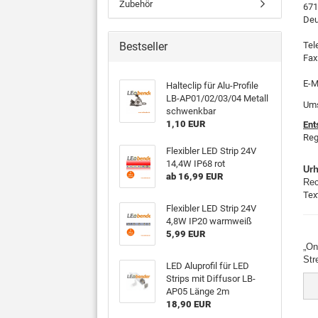
Zubehör
671
Deu
Bestseller
Tel
Fax
E-M
Halteclip für Alu-Profile
LB-AP01/02/03/04 Metall
Ums
schwenkbar
1,10 EUR
Ent
Reg
Flexibler LED Strip 24V
14,4W IP68 rot
Urh
ab 16,99 EUR
Rec
Tex
Flexibler LED Strip 24V
4,8W IP20 warmweiß
5,99 EUR
„On
Str
LED Aluprofil für LED
Strips mit Diffusor LB-
AP05 Länge 2m
18,90 EUR