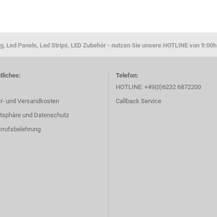
g, Led Panels, Led Strips, LED Zubehör - nutzen Sie unsere HOTLINE von 9:00h
tliches:
Telefon:
HOTLINE: +49(0)6232 6872200
er- und Versandkosten
Callback Service
atsphäre und Datenschutz
rrufsbelehrung