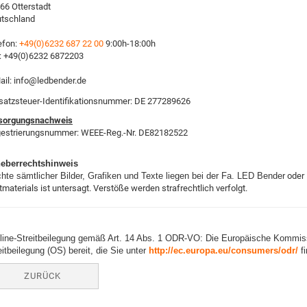
66 Otterstadt
tschland
efon:
+49(0)6232 687 22 00
9:00h-18:00h
: +49(0)6232 6872203
ail: info@ledbender.de
atzsteuer-Identifikationsnummer: DE 277289626
sorgungsnachweis
estrierungsnummer: WEEE-Reg.-Nr. DE82182522
eberrechtshinweis
hte sämtlicher Bilder, Grafiken und Texte liegen bei der Fa. LED Bender
oder 
tmaterials ist untersagt. Verstöße werden strafrechtlich verfolgt.
line-Streitbeilegung gemäß Art. 14 Abs. 1 ODR-VO: Die Europäische Kommissio
eitbeilegung (OS) bereit, die Sie unter
http://ec.europa.eu/consumers/odr/
fi
ZURÜCK