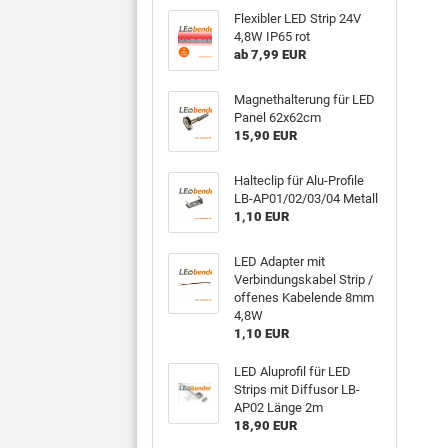
Flexibler LED Strip 24V
4,8W IP65 rot
ab 7,99 EUR
Magnethalterung für LED
Panel 62x62cm
15,90 EUR
Halteclip für Alu-Profile
LB-AP01/02/03/04 Metall
1,10 EUR
LED Adapter mit
Verbindungskabel Strip /
offenes Kabelende 8mm
4,8W
1,10 EUR
LED Aluprofil für LED
Strips mit Diffusor LB-
AP02 Länge 2m
18,90 EUR