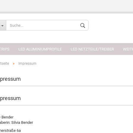
Sprache auswählen
e
Währung auswählen
TRIPS
LED ALUMINIUMPROFILE
LED NETZTEILE/TREIBER
WEIT
»
tseite
Impressum
pressum
Konto erstellen
pressum
Passwort verges
 Bender
aberin: Silvia Bender
erstraße 6a