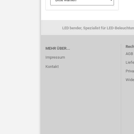
LED bender, Spezialist für LED-Beleuchtun
Rech
MEHR ÜBER...
AGB
Impressum
Lief
Kontakt
Priv
Wide