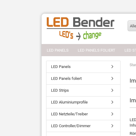
All
LED PANELS
LED PANELS FOLIERT
LED S
Star
LED Panels
LED Panels foliert
Im
LED Strips
Im
LED Aluminiumprofile
LED Netzteile/Treiber
LED
Inh
LED Controller/Dimmer
Röm