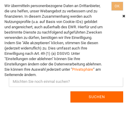
Wir übermitteln personenbezogene Daten an Drittanbieter,
OK
die uns helfen, unser Webangebot zu verbessern und zu
finanzieren. In diesem Zusammenhang werden auch
Nutzungsprofile (u.a. auf Basis von Cookie-IDs) gebildet
Erweiterte Suche
und angereichert, auch außerhalb des EWR. Hierfür und um
bestimmte Dienste zu nachfolgend aufgeführten Zwecken
verwenden zu dürfen, benötigen wir Ihre Einwilligung.
Indem Sie "Alle akzeptieren" klicken, stimmen Sie diesen
(jederzeit widerruflich) zu. Dies umfasst auch Ihre
Die Suche ergab keine genauen Treffer.
Einwilligung nach Art. 49 (1) (a) DSGVO. Unter
"Einstellungen oder ablehnen" können Sie Ihre
Einstellungen ändern oder die Datenverarbeitung ablehnen.
Sie können Ihre Auswahl jederzeit unter "
Privatsphäre
“ am
Möchten Sie noch einmal suchen?
Seitenende ändern.
SUCHEN