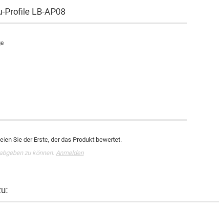
u-Profile LB-AP08
ge
ien Sie der Erste, der das Produkt bewertet.
 abgeben zu können.
Anmelden
zu: