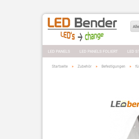
All
LED PANELS
LED PANELS FOLIERT
LED S
»
»
»
Startseite
Zubehör
Befestigungen
fü