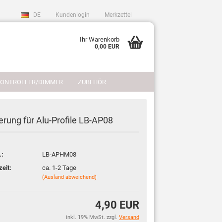
DE
Kundenlogin
Merkzettel
Ihr Warenkorb
0,00 EUR
CONTROLLER/DIMMER
ZUBEHÖR
REFERENZEN
LICHTPLANUNG
erung für Alu-Profile LB-AP08
.:
LB-APHM08
sen?
zeit:
ca. 1-2 Tage
(Ausland abweichend)
4,90 EUR
inkl. 19% MwSt. zzgl.
Versand