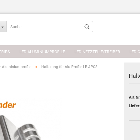
Sprache auswählen
e
Währung auswählen
TRIPS
LED ALUMINIUMPROFILE
LED NETZTEILE/TREIBER
LED 
»
r Aluminiumprofile
Halterung für Alu-Profile LB-AP08
Halt
Konto erstellen
Art.Nr
Passwort verges
Liefer