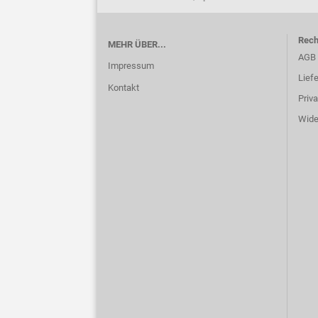
Rech
MEHR ÜBER...
AGB
Impressum
Lief
Kontakt
Priv
Wide