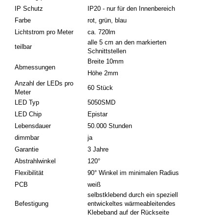
IP Schutz
IP20 - nur für den Innenbereich
Farbe
rot, grün, blau
Lichtstrom pro Meter
ca. 720lm
alle 5 cm an den markierten
teilbar
Schnittstellen
Breite 10mm
Abmessungen
Höhe 2mm
Anzahl der LEDs pro
60 Stück
Meter
LED Typ
5050SMD
LED Chip
Epistar
Lebensdauer
50.000 Stunden
dimmbar
ja
Garantie
3 Jahre
Abstrahlwinkel
120°
Flexibilität
90° Winkel im minimalen Radius
PCB
weiß
selbstklebend durch ein speziell
Befestigung
entwickeltes wärmeableitendes
Klebeband auf der Rückseite