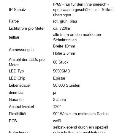
IP65 - nur für den Innenbereich -
IP Schutz
spritzwassergeschützt - mit Silikon
überzogen
Farbe
rot, grün, blau
Lichtstrom pro Meter
ca. 720lm
alle 5 cm an den markierten
teilbar
Schnittstellen
Breite 10mm
Abmessungen
Höhe 2,5mm
Anzahl der LEDs pro
60 Stück
Meter
LED Typ
5050SMD
LED Chip
Epistar
Lebensdauer
50.000 Stunden
dimmbar
ja
Garantie
3 Jahre
Abstrahlwinkel
120°
Flexibilität
90° Winkel im minimalen Radius
PCB
weiß
selbstklebend durch ein speziell
Befestigung
entwickeltes wärmeableitendes