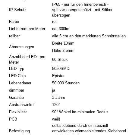
IP65 - nur für den Innenbereich -
IP Schutz
spritzwassergeschützt - mit Silikon
überzogen
Farbe
rot
Lichtstrom pro Meter
ca. 300lm
teilbar
alle 5 cm an den markierten Schnittstellen
Breite 10mm
Abmessungen
Höhe 2,5mm
Anzahl der LEDs pro
60 Stück
Meter
LED Typ
5050SMD
LED Chip
Epistar
Lebensdauer
50.000 Stunden
dimmbar
ja
Garantie
3 Jahre
Abstrahlwinkel
120°
Flexibilität
90° Winkel im minimalen Radius
PCB
weiß
selbstklebend durch ein speziell
Befestigung
entwickeltes wärmeableitendes Klebeband