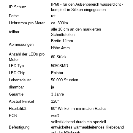
IP68 - für den Außenbereich wasserdicht -
IP Schutz
komplett in Silikon eingegossen
Farbe
rot
Lichtstrom pro Meter
ca. 300lm
alle 10 cm an den markierten
teilbar
Schnittstellen
Breite 12mm
Abmessungen
Höhe 4mm
Anzahl der LEDs pro
60 Stück
Meter
LED Typ
5050SMD
LED Chip
Epistar
Lebensdauer
50.000 Stunden
dimmbar
ja
Garantie
3 Jahre
Abstrahlwinkel
120°
Flexibilität
90° Winkel im minimalen Radius
PCB
weiß
selbstklebend durch ein speziell
Befestigung
entwickeltes wärmeableitendes Klebeband
auf der Rückseite