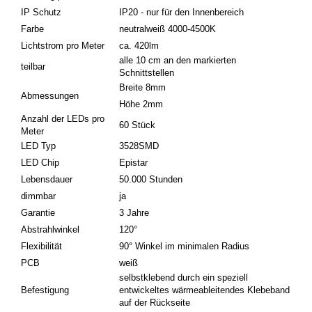
IP Schutz
IP20 - nur für den Innenbereich
Farbe
neutralweiß 4000-4500K
Lichtstrom pro Meter
ca. 420lm
alle 10 cm an den markierten
teilbar
Schnittstellen
Breite 8mm
Abmessungen
Höhe 2mm
Anzahl der LEDs pro
60 Stück
Meter
LED Typ
3528SMD
LED Chip
Epistar
Lebensdauer
50.000 Stunden
dimmbar
ja
Garantie
3 Jahre
Abstrahlwinkel
120°
Flexibilität
90° Winkel im minimalen Radius
PCB
weiß
selbstklebend durch ein speziell
Befestigung
entwickeltes wärmeableitendes Klebeband
auf der Rückseite