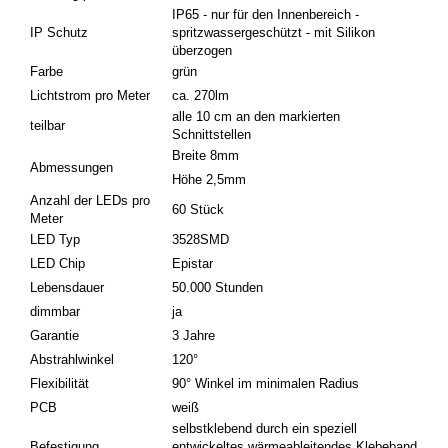
IP65 - nur für den Innenbereich -
IP Schutz
spritzwassergeschützt - mit Silikon
überzogen
Farbe
grün
Lichtstrom pro Meter
ca. 270lm
alle 10 cm an den markierten
teilbar
Schnittstellen
Breite 8mm
Abmessungen
Höhe 2,5mm
Anzahl der LEDs pro
60 Stück
Meter
LED Typ
3528SMD
LED Chip
Epistar
Lebensdauer
50.000 Stunden
dimmbar
ja
Garantie
3 Jahre
Abstrahlwinkel
120°
Flexibilität
90° Winkel im minimalen Radius
PCB
weiß
selbstklebend durch ein speziell
Befestigung
entwickeltes wärmeableitendes Klebeband