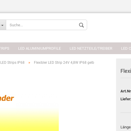
Sprache auswählen
e
Währung auswählen
TRIPS
LED ALUMINIUMPROFILE
LED NETZTEILE/TREIBER
LED 
»
LED Strips IP68
Flexibler LED Strip 24V 4,8W IP68 gelb
Flex
Konto erstellen
Art.Nr
Passwort verges
Liefer
Länge