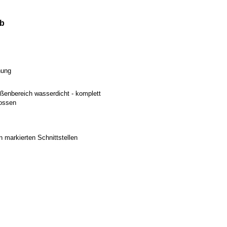
lb
nung
ußenbereich wasserdicht - komplett
gossen
n markierten Schnittstellen