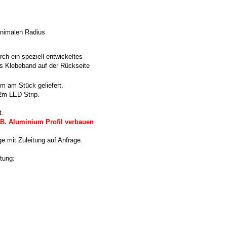
inimalen Radius
rch ein speziell entwickeltes
s Klebeband auf der Rückseite
m am Stück geliefert.
2m LED Strip.
t.
.B. Aluminium Profil verbauen
e mit Zuleitung auf Anfrage.
tung: