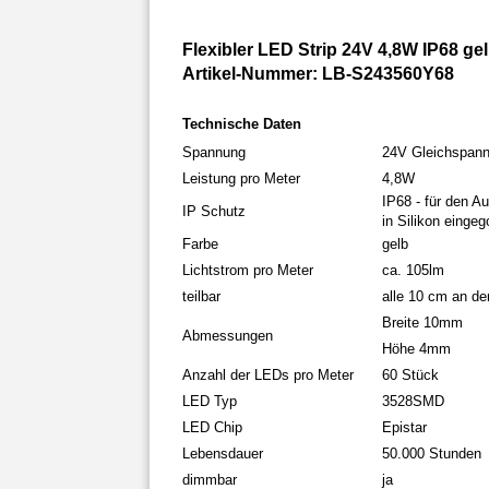
Flexibler LED Strip 24V 4,8W IP68 ge
Artikel-Nummer: LB-S243560Y68
Technische Daten
Spannung
24V Gleichspan
Leistung pro Meter
4,8W
IP68 - für den A
IP Schutz
in Silikon einge
Farbe
gelb
Lichtstrom pro Meter
ca. 105lm
teilbar
alle 10 cm an de
Breite 10mm
Abmessungen
Höhe 4mm
Anzahl der LEDs pro Meter
60 Stück
LED Typ
3528SMD
LED Chip
Epistar
Lebensdauer
50.000 Stunden
dimmbar
ja