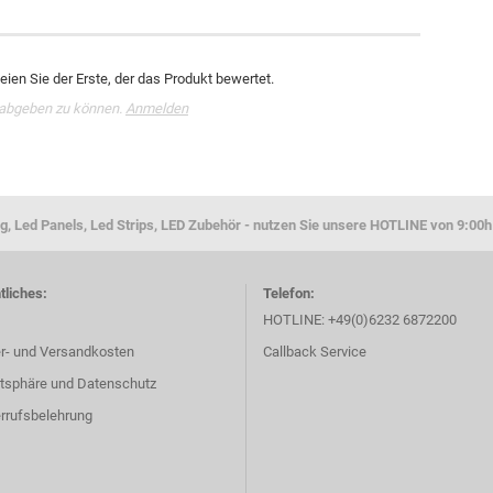
ien Sie der Erste, der das Produkt bewertet.
 abgeben zu können.
Anmelden
g, Led Panels, Led Strips, LED Zubehör - nutzen Sie unsere HOTLINE von 9:00h
tliches:
Telefon:
HOTLINE: +49(0)6232 6872200
er- und Versandkosten
Callback Service
atsphäre und Datenschutz
rrufsbelehrung