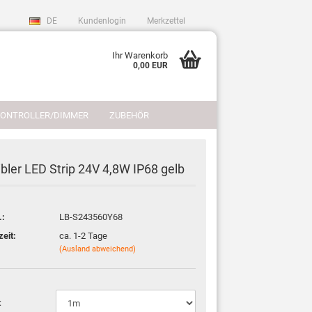
DE
Kundenlogin
Merkzettel
Ihr Warenkorb
0,00 EUR
CONTROLLER/DIMMER
ZUBEHÖR
REFERENZEN
LICHTPLANUNG
ibler LED Strip 24V 4,8W IP68 gelb
.:
LB-S243560Y68
sen?
zeit:
ca. 1-2 Tage
(Ausland abweichend)
: