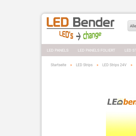
All
LED PANELS
LED PANELS FOLIERT
LED S
»
»
»
Startseite
LED Strips
LED Strips 24V