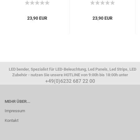
23,90 EUR
23,90 EUR
LED bender, Spezialist für LED-Beleuchtung, Led Panels, Led Strips, LED
Zubehör - nutzen Sie unsere HOTLINE von 9:00h bis 18:00h unter
+49(0)6232 687 22 00
MEHR ÜBER...
Impressum
Kontakt