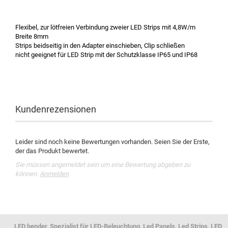
Flexibel, zur lötfreien Verbindung zweier LED Strips mit 4,8W/m
Breite 8mm
Strips beidseitig in den Adapter einschieben, Clip schließen
nicht geeignet für LED Strip mit der Schutzklasse IP65 und IP68
Kundenrezensionen
Leider sind noch keine Bewertungen vorhanden. Seien Sie der Erste,
der das Produkt bewertet.
Sie müssen angemeldet sein um eine Bewertung abgeben zu
können.
Anmelden
LED bender, Spezialist für LED-Beleuchtung, Led Panels, Led Strips, LED