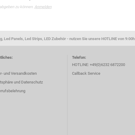
 abgeben zu können.
Anmelden
g, Led Panels, Led Strips, LED Zubehör - nutzen Sie unsere HOTLINE von 9:00h
tliches:
Telefon:
HOTLINE: +49(0)6232 6872200
er- und Versandkosten
Callback Service
atsphäre und Datenschutz
rrufsbelehrung