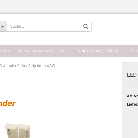
Sprache auswählen
e
Währung auswählen
TRIPS
LED ALUMINIUMPROFILE
LED NETZTEILE/TREIBER
LED 
D Adapter Strip / Strip 8mm 4,8W
LED 
Konto erstellen
Art.Nr
Passwort verges
Liefer