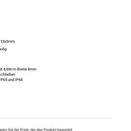
x13x5mm
polig
 mit 4,8W/m Breite 8mm
 schließen
 IP65 und IP68
ien Sie der Erste, der das Produkt bewertet.