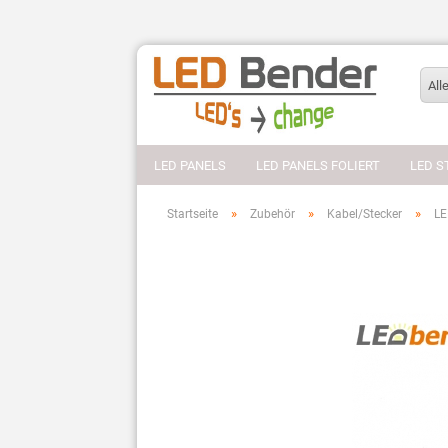
All
LED PANELS
LED PANELS FOLIERT
LED S
»
»
»
Startseite
Zubehör
Kabel/Stecker
LE