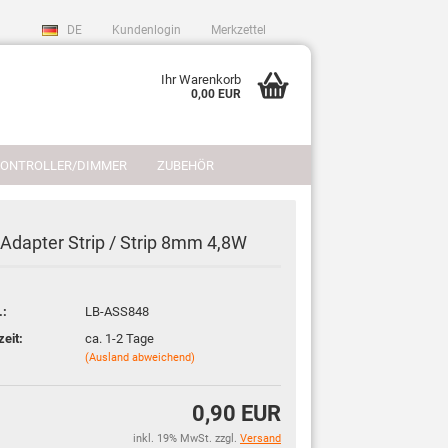
DE
Kundenlogin
Merkzettel
Ihr Warenkorb
0,00 EUR
CONTROLLER/DIMMER
ZUBEHÖR
REFERENZEN
LICHTPLANUNG
Adapter Strip / Strip 8mm 4,8W
.:
LB-ASS848
sen?
zeit:
ca. 1-2 Tage
(Ausland abweichend)
0,90 EUR
inkl. 19% MwSt. zzgl.
Versand