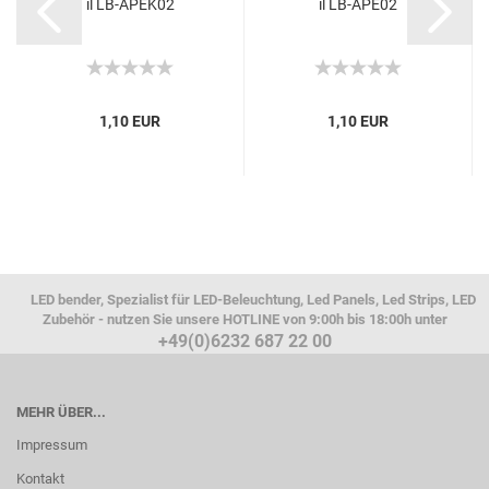
il LB-APEK02
il LB-APE02
1,10 EUR
1,10 EUR
LED bender, Spezialist für LED-Beleuchtung, Led Panels, Led Strips, LED
Zubehör - nutzen Sie unsere HOTLINE von 9:00h bis 18:00h unter
+49(0)6232 687 22 00
MEHR ÜBER...
Impressum
Kontakt