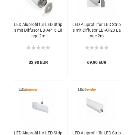
LED Aluprofil für LED Strip
LED Aluprofil für LED Strip
s mit Diffusor LB-AP16 Lä
s mit Diffusor LB-AP23 Lä
nge 2m
nge 2m
32,90 EUR
69,90 EUR
LED Aluprofil für LED Strip
LED Aluprofil für LED Strip