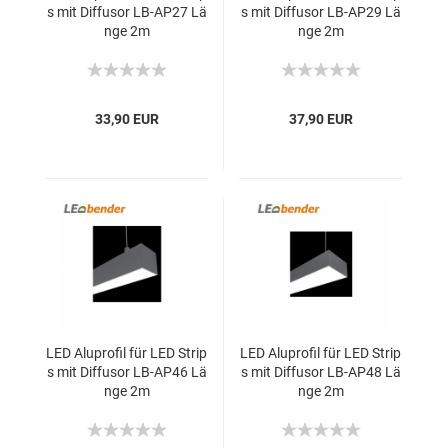
s mit Diffusor LB-AP27 Lä
s mit Diffusor LB-AP29 Lä
nge 2m
nge 2m
33,90 EUR
37,90 EUR
LED Aluprofil für LED Strip
LED Aluprofil für LED Strip
s mit Diffusor LB-AP46 Lä
s mit Diffusor LB-AP48 Lä
nge 2m
nge 2m