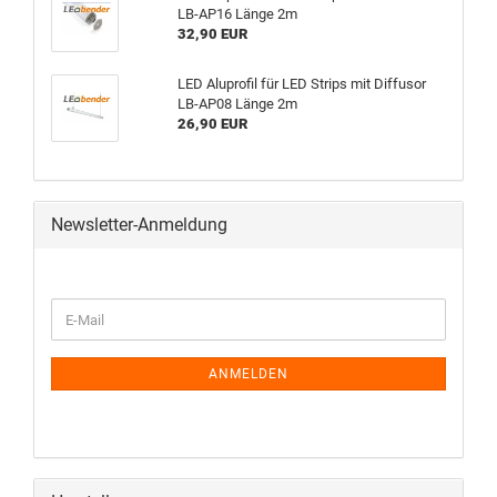
LB-AP16 Länge 2m
32,90 EUR
LED Aluprofil für LED Strips mit Diffusor
LB-AP08 Länge 2m
26,90 EUR
Newsletter-Anmeldung
ANMELDEN