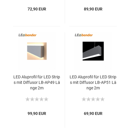
72,90 EUR
89,90 EUR
LED Aluprofil für LED Strip
LED Aluprofil für LED Strip
s mit Diffusor LB-AP49 Lä
s mit Diffusor LB-AP51 Lä
nge 2m
nge 2m
99,90 EUR
69,90 EUR