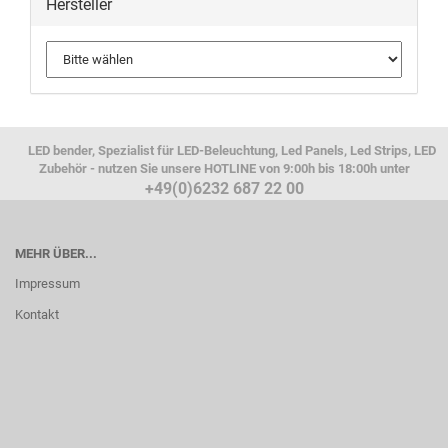
Hersteller
LED bender, Spezialist für LED-Beleuchtung, Led Panels, Led Strips, LED
Zubehör - nutzen Sie unsere HOTLINE von 9:00h bis 18:00h unter
+49(0)6232 687 22 00
MEHR ÜBER...
Impressum
Kontakt