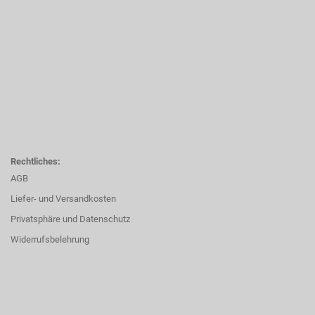
Rechtliches:
AGB
Liefer- und Versandkosten
Privatsphäre und Datenschutz
Widerrufsbelehrung